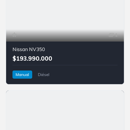
1
Nissan NV350
$193.990.000
Manual
Diésel