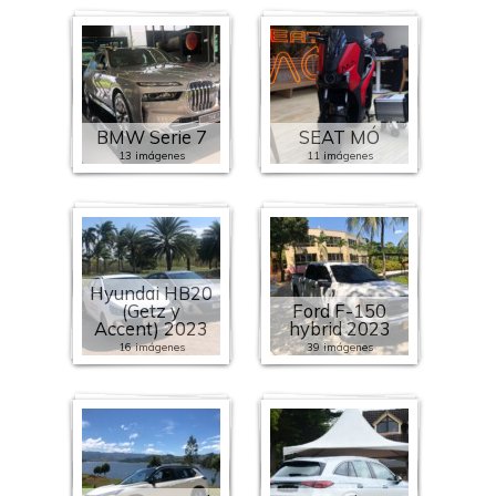
BMW Serie 7
SEAT MÓ
13 imágenes
11 imágenes
Hyundai HB20
(Getz y
Ford F-150
Accent) 2023
hybrid 2023
16 imágenes
39 imágenes