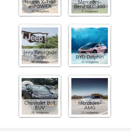
Nissan X-Trail
Mercedes-
e-POWER
Benz GLC 300
37 imágenes
9 imágenes
Jeep Renegade
Turbo
BYD Dolphin
16 imágenes
10 imágenes
Chevrolet Bolt
Mercedes-
EUV
AMG
26 imágenes
11 imágenes