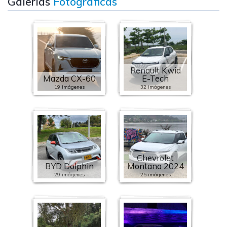
Galerías
Fotográficas
Renault Kwid
Mazda CX-60
E-Tech
19 imágenes
32 imágenes
Chevrolet
BYD Dolphin
Montana 2024
29 imágenes
25 imágenes