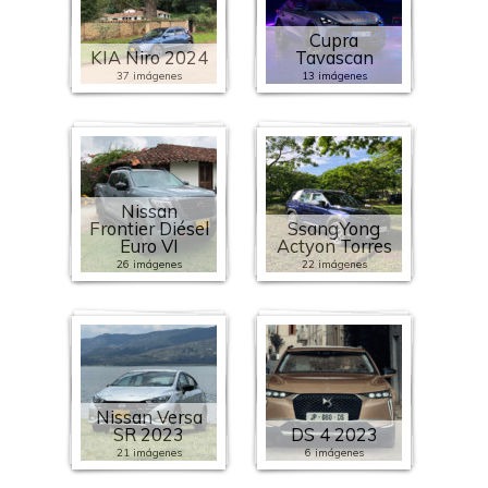
Cupra
KIA Niro 2024
Tavascan
37 imágenes
13 imágenes
Nissan
Frontier Diésel
SsangYong
Euro VI
Actyon Torres
26 imágenes
22 imágenes
Nissan Versa
SR 2023
DS 4 2023
21 imágenes
6 imágenes