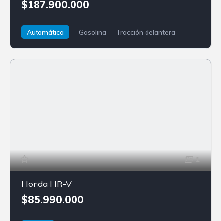
$187.900.000
Automática
Gasolina
Tracción delantera
Audi
A3
1
Honda HR-V
$85.990.000