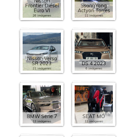
Nissan
Frontier Diésel
SsangYong
Euro VI
Actyon Torres
26 imágenes
22 imágenes
Nissan Versa
SR 2023
DS 4 2023
21 imágenes
6 imágenes
BMW Serie 7
SEAT MÓ
13 imágenes
11 imágenes