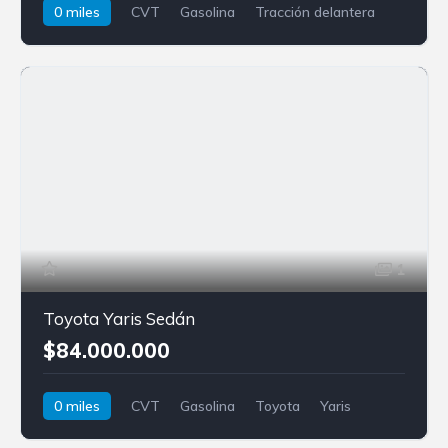
0 miles
CVT
Gasolina
Tracción delantera
Honda
HR-V
1
Toyota Yaris Sedán
$84.000.000
0 miles
CVT
Gasolina
Toyota
Yaris