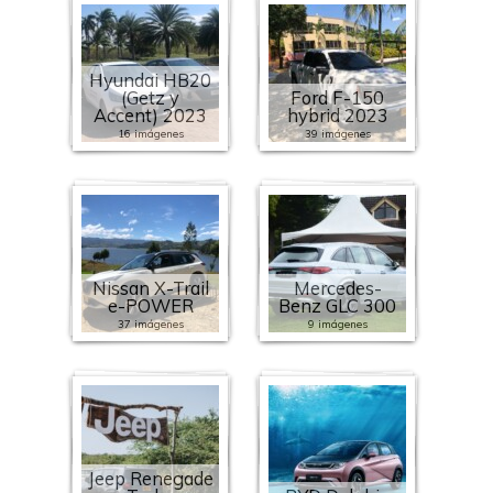
Hyundai HB20
(Getz y
Ford F-150
Accent) 2023
hybrid 2023
16 imágenes
39 imágenes
Nissan X-Trail
Mercedes-
e-POWER
Benz GLC 300
37 imágenes
9 imágenes
Jeep Renegade