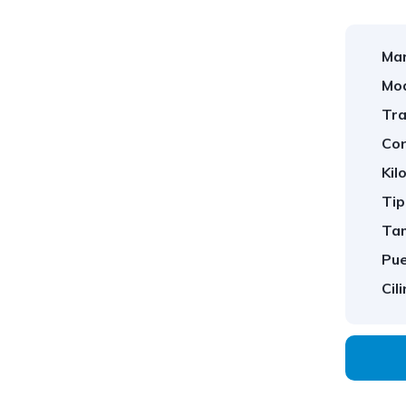
Mar
Mod
Tra
Con
Kil
Tip
Tam
Pue
Cil