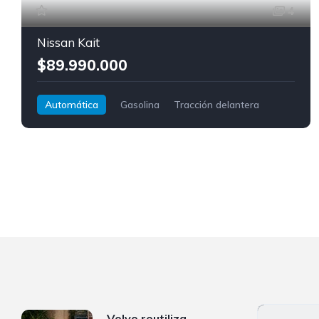
4
Nissan Kait
$89.990.000
Automática
Gasolina
Tracción delantera
Nissan
Kait
Volvo reutiliza