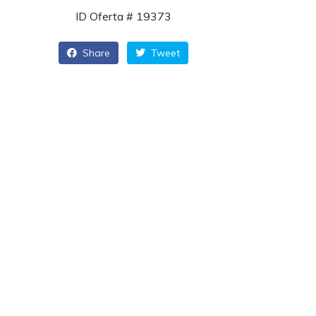
ID Oferta # 19373
Share
Tweet