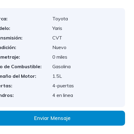
ca:
Toyota
elo:
Yaris
nsmisión:
CVT
dición:
Nuevo
ometraje:
0 miles
o de Combustible:
Gasolina
año del Motor:
1.5L
rtas:
4-puertas
indros:
4 en linea
Enviar Mensaje