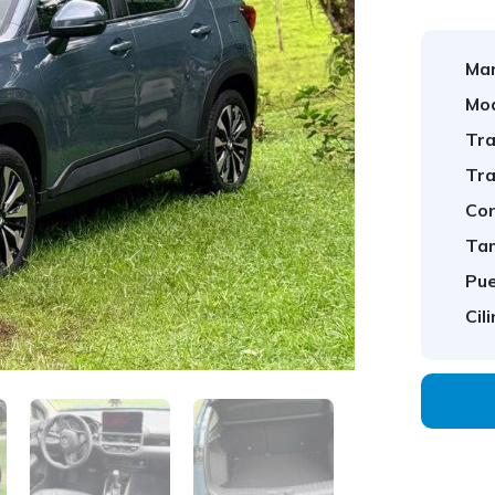
Mar
Mod
Tra
Tra
Con
Tam
Pue
Cil