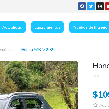
Actualidad
Lanzamientos
Pruebas de Manejo
omática
Honda WR-V 2026
Hon
SUV
$10
Add t