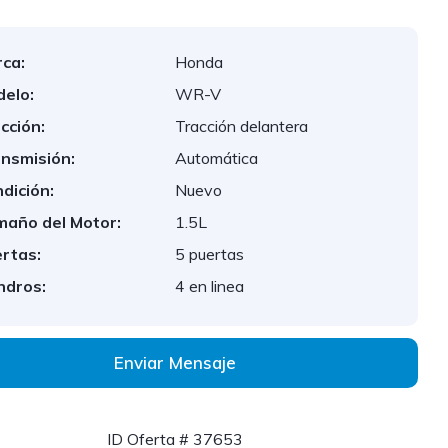
ca:
Honda
elo:
WR-V
cción:
Tracción delantera
nsmisión:
Automática
dición:
Nuevo
año del Motor:
1.5L
rtas:
5 puertas
indros:
4 en linea
Enviar Mensaje
ID Oferta # 37653