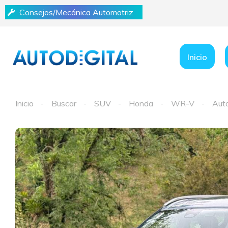
Consejos/Mecánica Automotriz
Inicio
Inicio
Buscar
SUV
Honda
WR-V
Aut