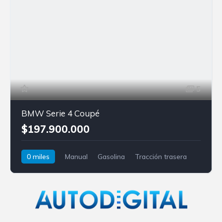
5
BMW Serie 4 Coupé
$197.900.000
0 miles
Manual
Gasolina
Tracción trasera
BMW
Serie 4