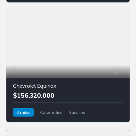
1
Chevrolet Equinox
$156.320.000
0 miles
Automática
Gasolina
Tracción delantera
Chevrolet
Equinox