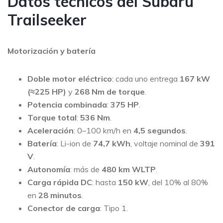
Datos técnicos del Subaru
Trailseeker
Motorización y batería
Doble motor eléctrico
: cada uno entrega
167 kW
(≈225 HP)
y
268 Nm de torque
.
Potencia combinada
:
375 HP
.
Torque total
:
536 Nm
.
Aceleración
: 0–100 km/h en
4,5 segundos
.
Batería
: Li-ion de
74,7 kWh
, voltaje nominal de
391
V
.
Autonomía
: más de
480 km WLTP
.
Carga rápida DC
: hasta
150 kW
, del 10% al 80%
en
28 minutos
.
Conector de carga
: Tipo 1.