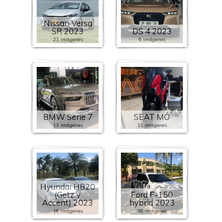
Nissan Versa
SR 2023
DS 4 2023
21 imágenes
6 imágenes
BMW Serie 7
SEAT MÓ
13 imágenes
11 imágenes
Hyundai HB20
(Getz y
Ford F-150
Accent) 2023
hybrid 2023
16 imágenes
39 imágenes