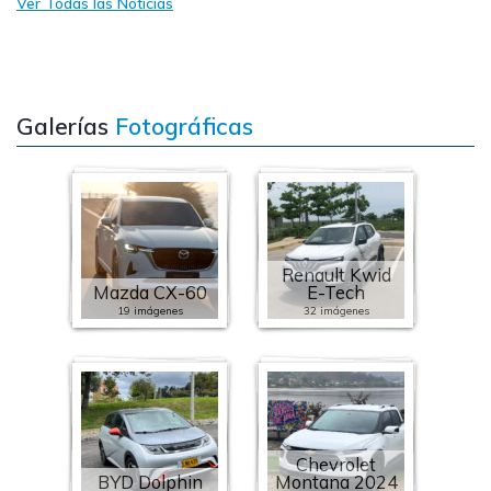
Ver Todas las Noticias
Galerías
Fotográficas
Renault Kwid
Mazda CX-60
E-Tech
19 imágenes
32 imágenes
Chevrolet
BYD Dolphin
Montana 2024