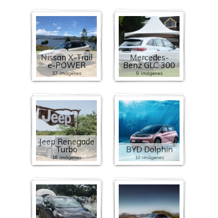
Nissan X-Trail
Mercedes-
e-POWER
Benz GLC 300
37 imágenes
9 imágenes
Jeep Renegade
Turbo
BYD Dolphin
16 imágenes
10 imágenes