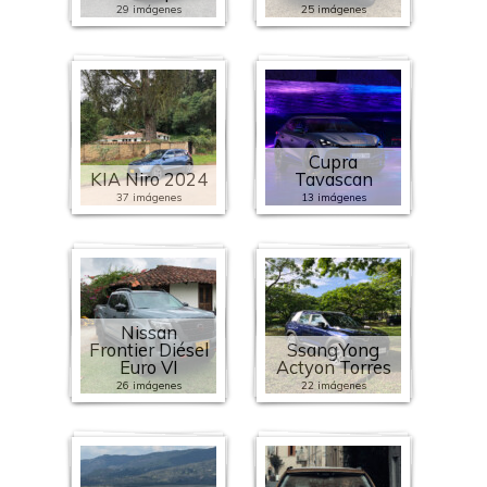
29 imágenes
25 imágenes
Cupra
KIA Niro 2024
Tavascan
37 imágenes
13 imágenes
Nissan
Frontier Diésel
SsangYong
Euro VI
Actyon Torres
26 imágenes
22 imágenes