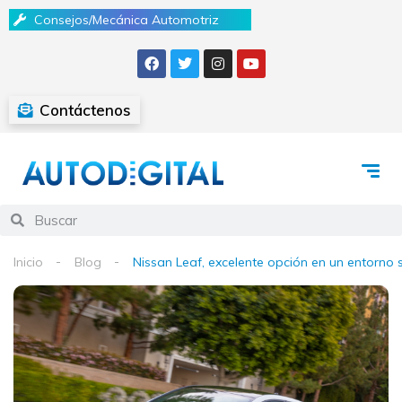
Consejos/Mecánica Automotriz
Contáctenos
Inicio
Blog
Nissan Leaf, excelente opción en un entorno s