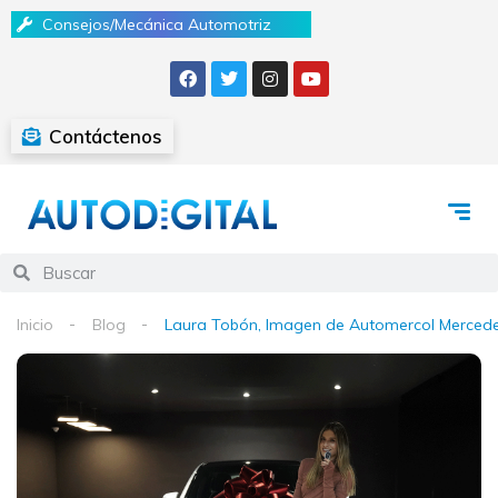
Consejos/Mecánica Automotriz
Contáctenos
Inicio
Blog
Laura Tobón, Imagen de Automercol Merced