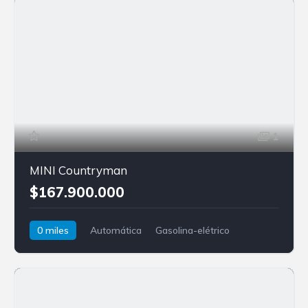
1
MINI Countryman
$167.900.000
0 miles
Automática
Gasolina-elétrico
AWD/4WD
MINI
Countryman