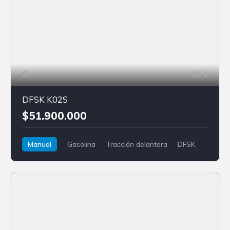
1
DFSK K02S
$51.900.000
Manual
Gasolina
Tracción delantera
DFSK
K02S