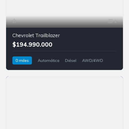
1
Chevrolet Trailblazer
$194.990.000
0 miles
Automática
Diésel
AWD/4WD
Chevrolet
Trailblazer