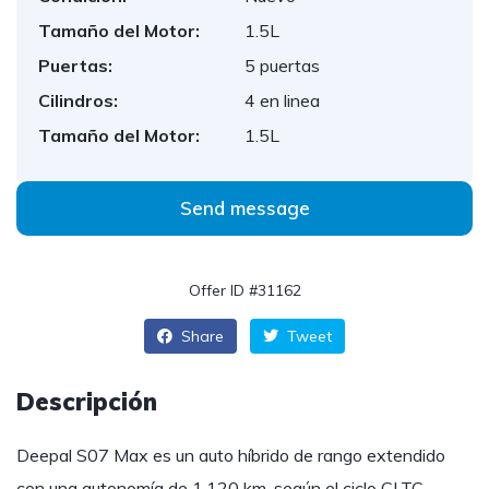
Tamaño del Motor:
1.5L
Puertas:
5 puertas
Cilindros:
4 en linea
Tamaño del Motor:
1.5L
Send message
Offer ID #31162
Share
Tweet
Descripción
Deepal S07 Max es un auto híbrido de rango extendido
con una autonomía de 1.120 km, según el ciclo CLTC.