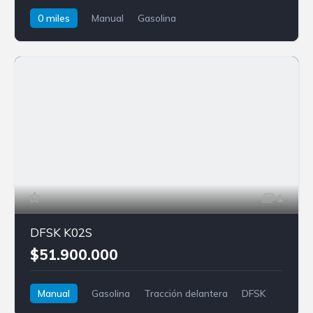
0 miles
Manual
Gasolina
Tracción delantera
JAC
1
DFSK K02S
$51.900.000
Manual
Gasolina
Tracción delantera
DFSK