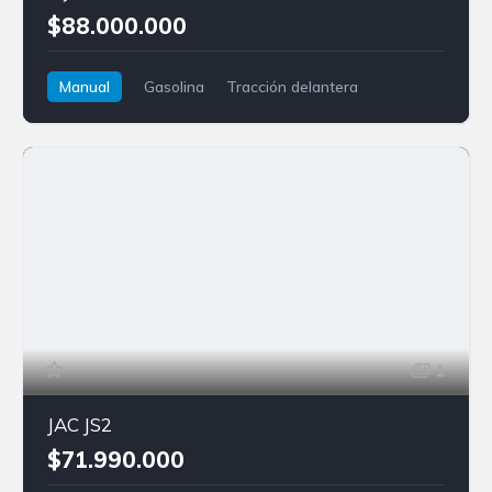
$88.000.000
Manual
Gasolina
Tracción delantera
Hyundai
Grand Metro Taxi
1
JAC JS2
$71.990.000