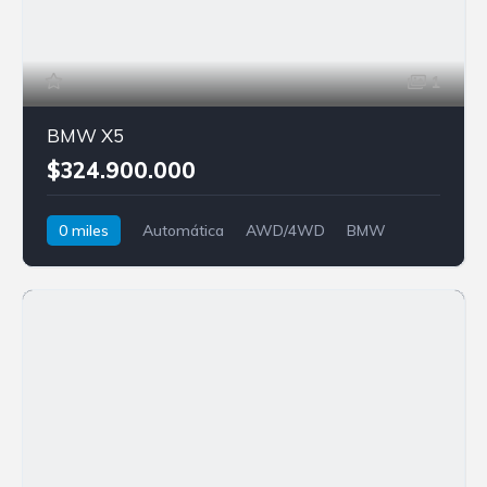
1
BMW X5
$324.900.000
0 miles
Automática
AWD/4WD
BMW
X5