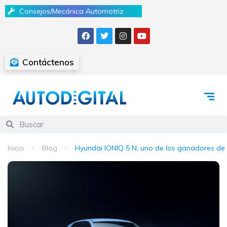
Consejos/Mecánica Automotriz
Contáctenos
Inicio
Blog
Hyundai IONIQ 5 N, uno de los ganadores de