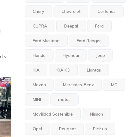
Chery
Chevrolet
Corferias
CUPRA
Deepal
Ford
s
Ford Mustang
Ford Ranger
Honda
Hyundai
Jeep
d y
KIA
KIA K3
Llantas
Mazda
Mercedes-Benz
MG
MINI
motos
Movilidad Sostenible
Nissan
Opel
Peugeot
Pick up