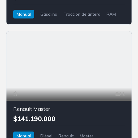
Manual
Gasolina
Tracción delantera
RAM
700
1
Renault Master
$141.190.000
Manual
Diésel
Renault
Master