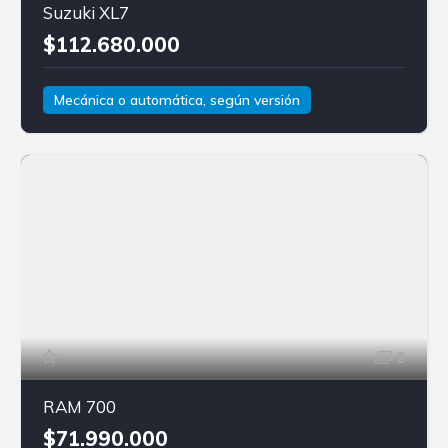
Suzuki XL7
$112.680.000
Mecánica o automática, según versión
Gasolina
Tracción delantera
Suzuki
XL7
2
RAM 700
$71.990.000