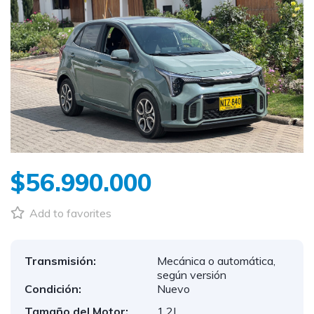
$56.990.000
Add to favorites
Transmisión:
Mecánica o automática,
según versión
Condición:
Nuevo
Tamaño del Motor:
1.2L