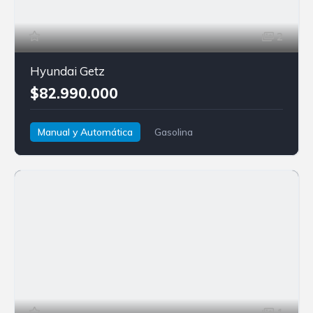
2
Hyundai Getz
$82.990.000
Manual y Automática
Gasolina
Tracción delantera
Hyundai
Getz
1