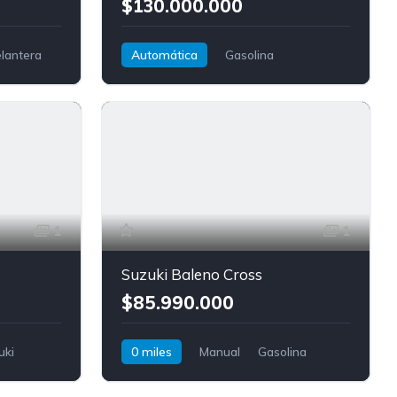
$130.000.000
elantera
Automática
Gasolina
Tracción delantera
BMW
Serie 1
1
1
Suzuki Baleno Cross
$85.990.000
uki
0 miles
Manual
Gasolina
Tracción delantera
Suzuki