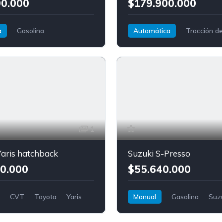
90.000
$179.900.000
a
Gasolina
Automática
Tracción d
elantera
Volkswagen
Audi
A3 Sportback
1
aris hatchback
Suzuki S-Presso
0.000
$55.640.000
CVT
Toyota
Yaris
Manual
Gasolina
Suz
S-Presso