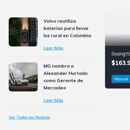
Volvo reutiliza
baterías para llevar
luz rural en Colombia
Leer Más
$163.
MG nombra a
Alexander Hurtado
Manual
como Gerente de
Diésel
Mercadeo
SsangYo
Leer Más
Rexton S
Ver Todas las Noticias