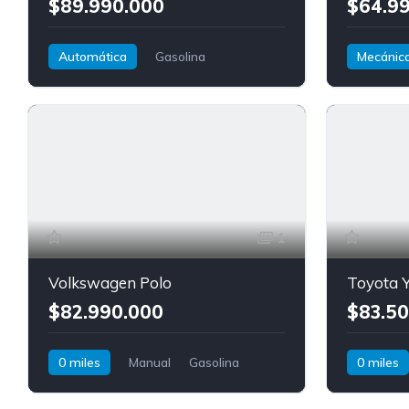
$89.990.000
$64.9
Automática
Gasolina
Mecánic
Tracción delantera
Kia
K3 Cross
Tracción d
Polo Track
1
Volkswagen Polo
Toyota Y
$82.990.000
$83.50
0 miles
Manual
Gasolina
0 miles
Volkswagen
Polo