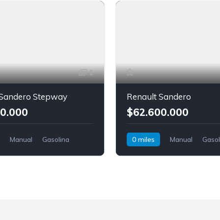
1
 Sandero Stepway
Renault Sandero
0.000
$62.600.000
Manual
Gasolina
0 miles
Manual
Gasol
Sandero Stepway
Tracción delantera
Renault
Sandero