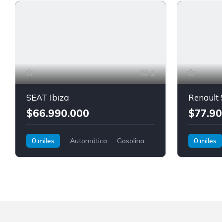
1
SEAT Ibiza
Renault
$66.990.000
$77.90
0 miles
Automática
Gasolina
0 miles
Tracción delantera
SEAT
Ibiza
Renault