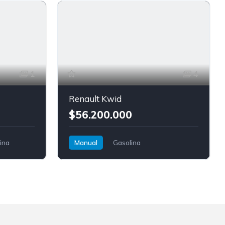
Baleno Cross
1
4
Renault Kwid
$56.200.000
ina
Manual
Gasolina
Tracción delantera
Renault
Kwid