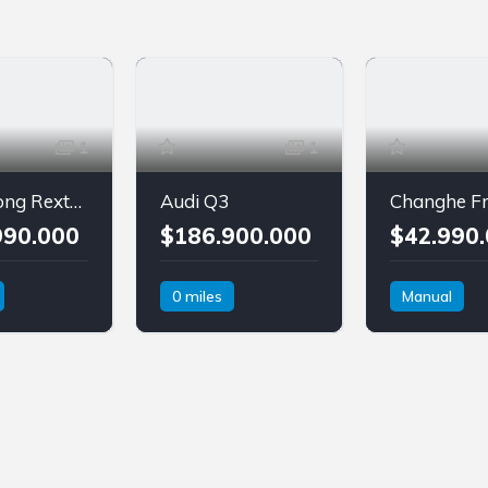
1
1
SsangYong Rexton Sports
Audi Q3
Changhe F
990.000
$186.900.000
$42.990
0 miles
Manual
4x4
Gasolina
Changhe
ng
Tracción delantera
Freedom
ports
Audi
Q3