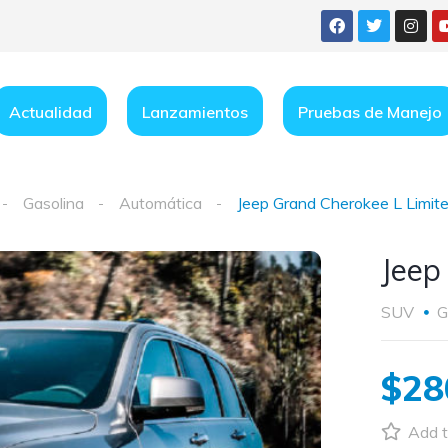
Actualidad
Lanzamientos
Pruebas de Manejo
Gasolina
Automática
Jeep Grand Cherokee L Limit
Jeep
SUV
G
$28
Add t