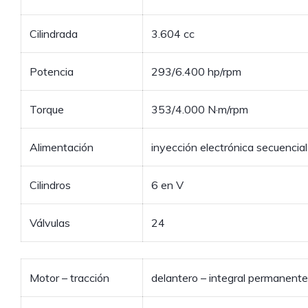
Cilindrada
3.604 cc
Potencia
293/6.400 hp/rpm
Torque
353/4.000 N·m/rpm
Alimentación
inyección electrónica secuencial
Cilindros
6 en V
Válvulas
24
Motor – tracción
delantero – integral permanente