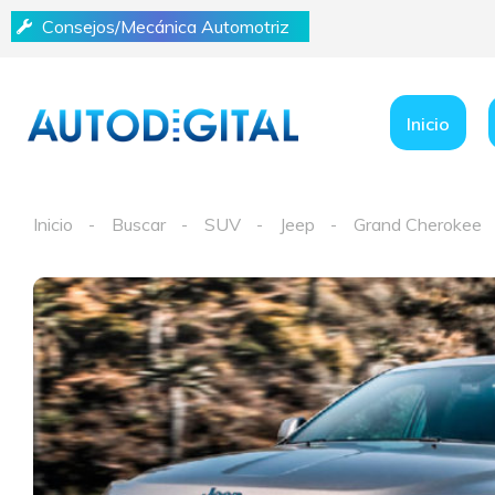
Consejos/Mecánica Automotriz
Inicio
Inicio
Buscar
SUV
Jeep
Grand Cherokee