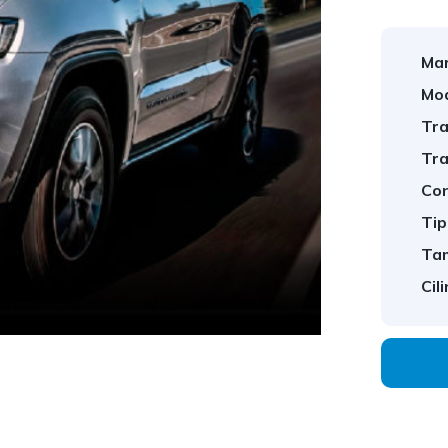
Mar
Mod
Tra
Tra
Con
Tip
Tam
Cil