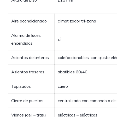
Altura de piso
215 mm
Aire acondicionado
climatizador tri-zona
Alarma de luces
sí
encendidas
Asientos delanteros
calefaccionables, con ajuste eléc
Asientos traseros
abatibles 60/40
Tapizados
cuero
Cierre de puertas
centralizado con comando a dis
Vidrios (del. – tras.)
eléctricos – eléctricos