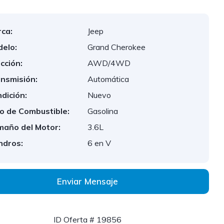
ca:
Jeep
elo:
Grand Cherokee
cción:
AWD/4WD
nsmisión:
Automática
dición:
Nuevo
o de Combustible:
Gasolina
año del Motor:
3.6L
indros:
6 en V
Enviar Mensaje
ID Oferta # 19856