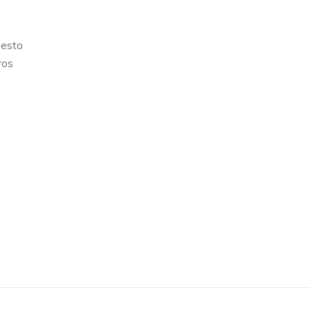
 esto
ros