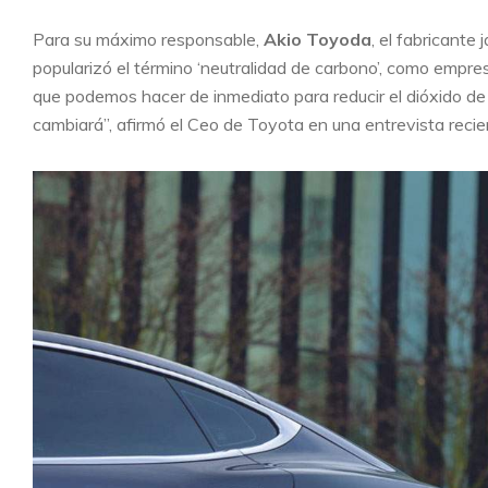
Para su máximo responsable,
Akio Toyoda
, el fabricante
popularizó el término ‘neutralidad de carbono’, como empre
que podemos hacer de inmediato para reducir el dióxido de
cambiará”, afirmó el Ceo de Toyota en una entrevista reci