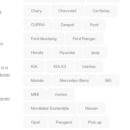
Chery
Chevrolet
Corferias
9
CUPRA
Deepal
Ford
Ford Mustang
Ford Ranger
es
Honda
Hyundai
Jeep
KIA
KIA K3
Llantas
si a
íbrido
Mazda
Mercedes-Benz
MG
MINI
motos
uando
Movilidad Sostenible
Nissan
Opel
Peugeot
Pick up