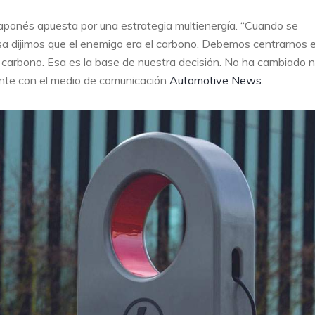
 japonés apuesta por una estrategia multienergía. “Cuando se
sa dijimos que el enemigo era el carbono. Debemos centrarnos e
 carbono. Esa es la base de nuestra decisión. No ha cambiado n
ente con el medio de comunicación
Automotive News
.