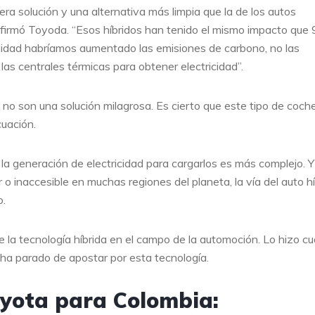
dera solución y una alternativa más limpia que la de los autos
afirmó Toyoda. “Esos híbridos han tenido el mismo impacto que 
ealidad habríamos aumentado las emisiones de carbono, no las
as centrales térmicas para obtener electricidad”.
 no son una solución milagrosa. Es cierto que este tipo de coch
cuación.
la generación de electricidad para cargarlos es más complejo. Y 
 o inaccesible en muchas regiones del planeta, la vía del auto h
o.
e la tecnología híbrida en el campo de la automoción. Lo hizo c
 ha parado de apostar por esta tecnología.
oyota para Colombia: