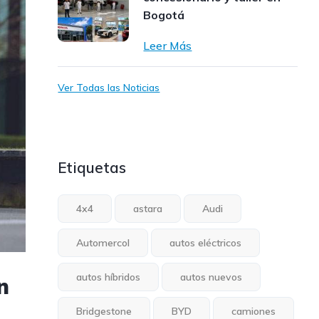
Bogotá
Leer Más
Ver Todas las Noticias
Etiquetas
4x4
astara
Audi
Automercol
autos eléctricos
autos híbridos
autos nuevos
n
Bridgestone
BYD
camiones