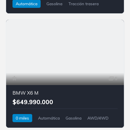
Automática
Gasolina
Tracción trasera
BMW
Z4
5
BMW X6 M
$649.990.000
0 miles
Automática
Gasolina
AWD/4WD
BMW
X6