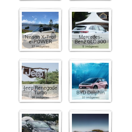
Nissan X-Trail
Mercedes-
e-POWER
Benz GLC 300
37 imágenes
9 imágenes
Jeep Renegade
Turbo
BYD Dolphin
16 imágenes
10 imágenes