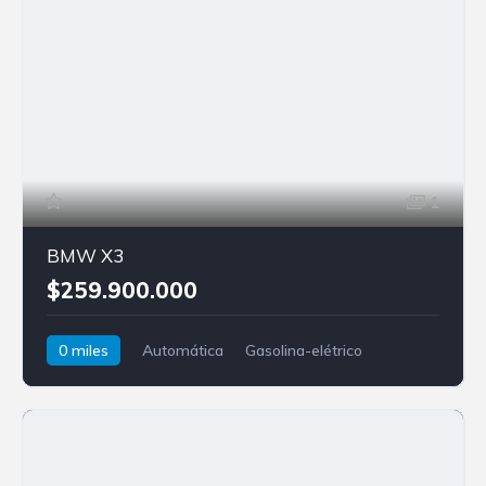
1
BMW X3
$259.900.000
0 miles
Automática
Gasolina-elétrico
AWD/4WD
BMW
X3