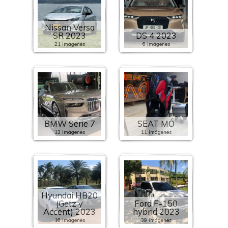
Nissan Versa
SR 2023
DS 4 2023
21 imágenes
6 imágenes
BMW Serie 7
SEAT MÓ
13 imágenes
11 imágenes
Hyundai HB20
(Getz y
Ford F-150
Accent) 2023
hybrid 2023
16 imágenes
39 imágenes