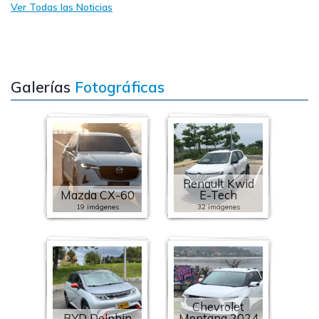
Ver Todas las Noticias
Galerías
Fotográficas
Renault Kwid
Mazda CX-60
E-Tech
19 imágenes
32 imágenes
Chevrolet
BYD Dolphin
Montana 2024