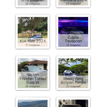
29 imágenes
25 imágenes
Cupra
KIA Niro 2024
Tavascan
37 imágenes
13 imágenes
Nissan
Frontier Diésel
SsangYong
Euro VI
Actyon Torres
26 imágenes
22 imágenes