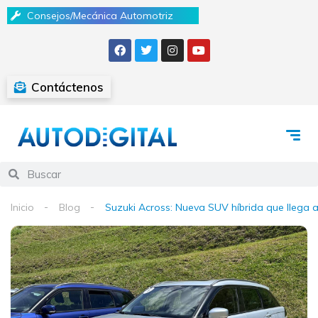
Consejos/Mecánica Automotriz
Contáctenos
Inicio
Blog
Suzuki Across: Nueva SUV híbrida que llega 