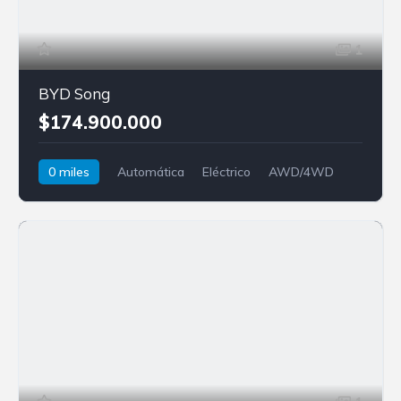
1
BYD Song
$174.900.000
0 miles
Automática
Eléctrico
AWD/4WD
BYD
Song