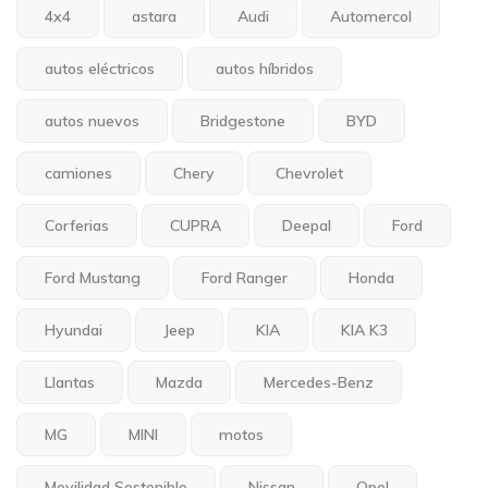
4x4
astara
Audi
Automercol
autos eléctricos
autos híbridos
autos nuevos
Bridgestone
BYD
camiones
Chery
Chevrolet
Corferias
CUPRA
Deepal
Ford
Ford Mustang
Ford Ranger
Honda
Hyundai
Jeep
KIA
KIA K3
Llantas
Mazda
Mercedes-Benz
MG
MINI
motos
Movilidad Sostenible
Nissan
Opel