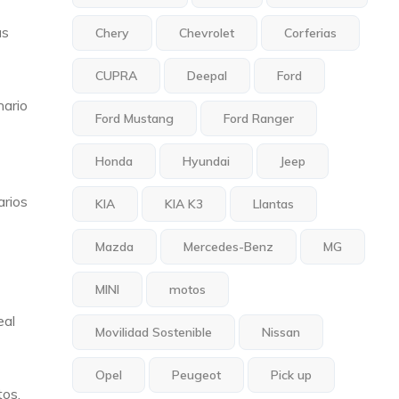
as
Chery
Chevrolet
Corferias
CUPRA
Deepal
Ford
nario
Ford Mustang
Ford Ranger
Honda
Hyundai
Jeep
arios
KIA
KIA K3
Llantas
Mazda
Mercedes-Benz
MG
MINI
motos
eal
Movilidad Sostenible
Nissan
Opel
Peugeot
Pick up
tos,