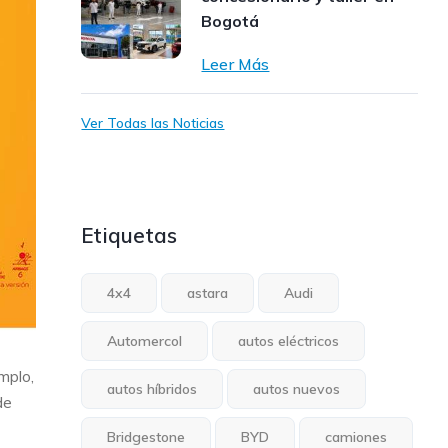
Bogotá
Leer Más
Ver Todas las Noticias
Etiquetas
4x4
astara
Audi
Automercol
autos eléctricos
mplo,
autos híbridos
autos nuevos
de
Bridgestone
BYD
camiones