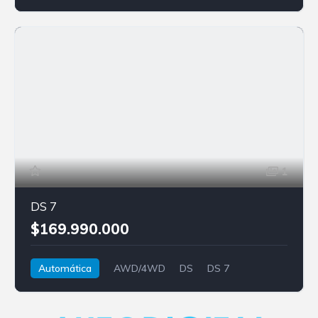
1
DS 7
$169.990.000
Automática
AWD/4WD
DS
DS 7