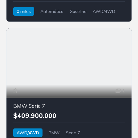
0 miles
Automática
Gasolina
AWD/4WD
BMW
X6
1
BMW Serie 7
$409.900.000
AWD/4WD
BMW
Serie 7