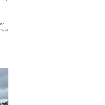
s
una
te el