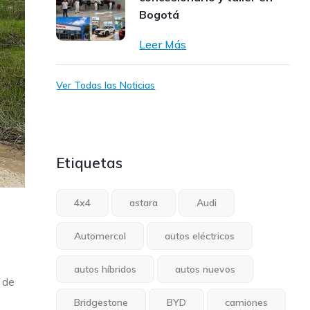
Bogotá
Leer Más
Ver Todas las Noticias
Etiquetas
4x4
astara
Audi
Automercol
autos eléctricos
autos híbridos
autos nuevos
 de
Bridgestone
BYD
camiones