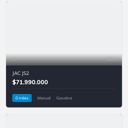
1
JAC JS2
$71.990.000
0 miles
Manual
Gasolina
Tracción delantera
JAC