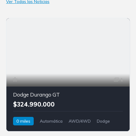
Ver Todas las Noticias
1
Dodge Durango GT
$324.990.000
0 miles
Automática
AWD/4WD
Dodge
Durango