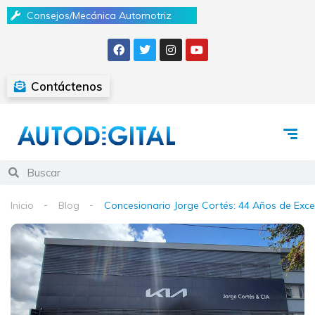
Consejos/Mecánica Automotriz
Contáctenos
Inicio
Blog
Concesionario Jorge Cortés: 44 Años de Exc