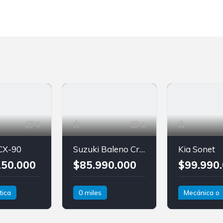
5
1
CX-90
Suzuki Baleno Cross
Kia Sonet
250.000
$85.990.000
$99.990
ica
0 miles
Mecánica o
létrico
Manual
Gasolina
automática,
D
Tracción delantera
según versi