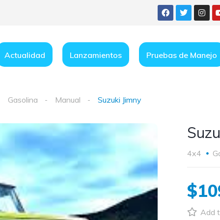
Actualidad
Lanzamientos
Pruebas de Manejo
Gasolina
Manual
Suzuki Jimny
Suzu
4x4
G
$10
Add t