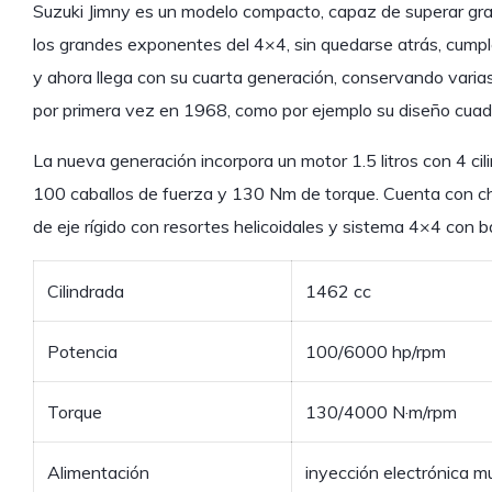
Suzuki Jimny es un modelo compacto, capaz de superar gr
los grandes exponentes del 4×4, sin quedarse atrás, cumpl
y ahora llega con su cuarta generación, conservando varias 
por primera vez en 1968, como por ejemplo su diseño cuad
La nueva generación incorpora un motor 1.5 litros con 4 cil
100 caballos de fuerza y 130 Nm de torque. Cuenta con ch
de eje rígido con resortes helicoidales y sistema 4×4 con b
Cilindrada
1462 cc
Potencia
100/6000 hp/rpm
Torque
130/4000 N·m/rpm
Alimentación
inyección electrónica m