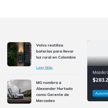
Volvo reutiliza
baterías para llevar
luz rural en Colombia
Leer Más
Mazda 
$283.
MG nombra a
Alexander Hurtado
Automát
como Gerente de
Gasolina-e
Mercadeo
AWD/4W