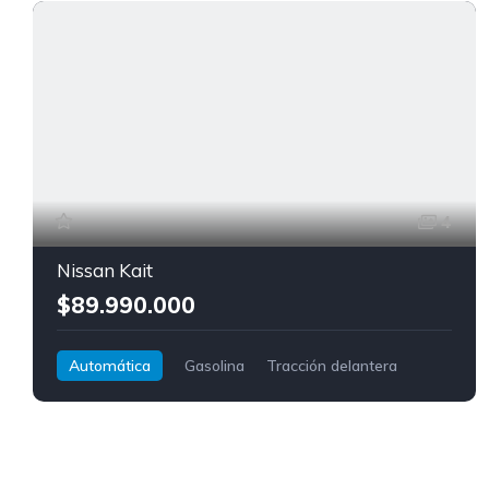
4
Nissan Kait
$89.990.000
Automática
Gasolina
Tracción delantera
Nissan
Kait