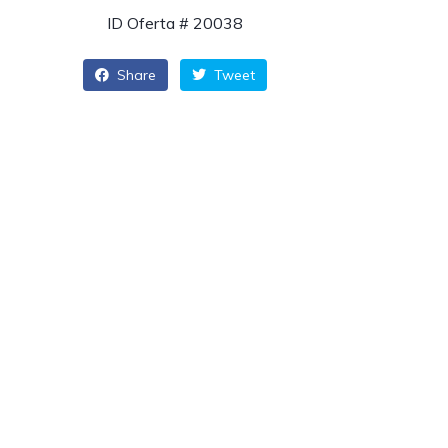
ID Oferta # 20038
Share
Tweet