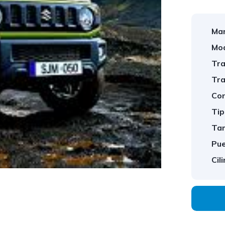
Mar
Mod
Tra
Tra
Con
Tip
Tam
Pue
Cil