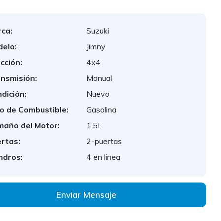
ca:
Suzuki
elo:
Jimny
cción:
4x4
nsmisión:
Manual
dición:
Nuevo
o de Combustible:
Gasolina
año del Motor:
1.5L
rtas:
2-puertas
indros:
4 en linea
Enviar Mensaje