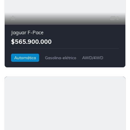
2
Jaguar F-Pace
$565.900.000
Automática
Gasolina-elétrico
AWD/4WD
Jaguar
F-Pace