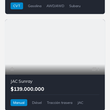
CVT
Gasolina
AWD/4WD
Subaru
Evoltis
1
JAC Sunray
$139.000.000
Manual
Diésel
Tracción trasera
JAC
Sunray