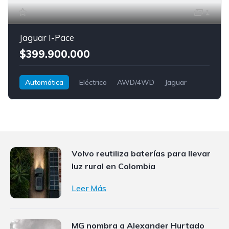
1
Jaguar I-Pace
$399.900.000
Automática
Eléctrico
AWD/4WD
Jaguar
I-Pace
Volvo reutiliza baterías para llevar
luz rural en Colombia
Leer Más
MG nombra a Alexander Hurtado