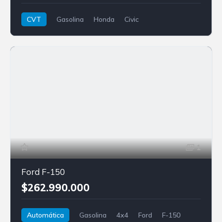
CVT
Gasolina
Honda
Civic
1
Ford F-150
$262.990.000
Automática
Gasolina
4x4
Ford
F-150