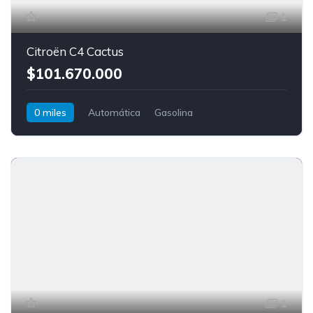
1
Citroën C4 Cactus
$101.670.000
0 miles
Automática
Gasolina
Tracción delantera
Citroën
C4 Cactus
1