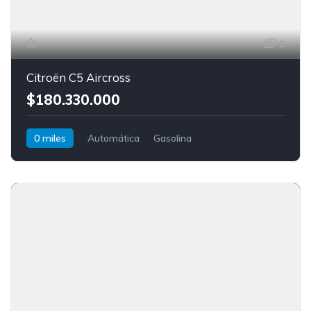
1
Citroën C5 Aircross
$180.330.000
0 miles
Automática
Gasolina
Tracción delantera
Citroën
C5 Aircross