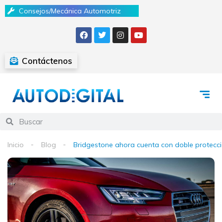
Consejos/Mecánica Automotriz
Contáctenos
Inicio
Blog
Bridgestone ahora cuenta con doble protecci