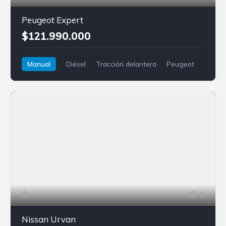
Peugeot Expert
$121.990.000
Manual
Diésel
Tracción delantera
Peugeot
Expert
1
Nissan Urvan