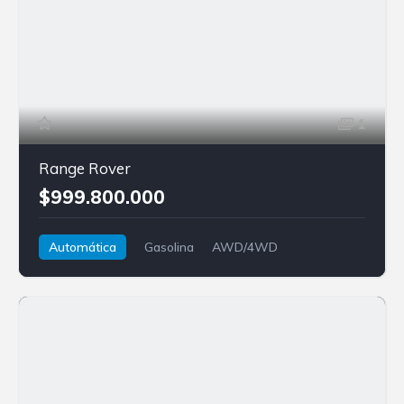
1
Range Rover
$999.800.000
Automática
Gasolina
AWD/4WD
Land Rover
Range Rover