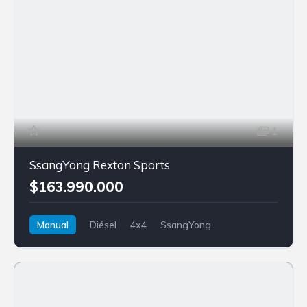
1
SsangYong Rexton Sports
$163.990.000
Manual
Diésel
4x4
SsangYong
Rexton Sports