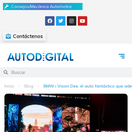
Consejos/Mecánica Automotriz
Contáctenos
Inicio
Blog
BMW i Vision Dee, el auto fantástico que ad