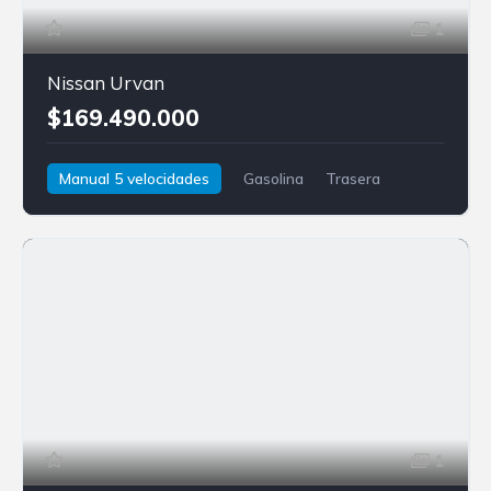
1
Nissan Urvan
$169.490.000
Manual 5 velocidades
Gasolina
Trasera
Nissan
Urvan
1