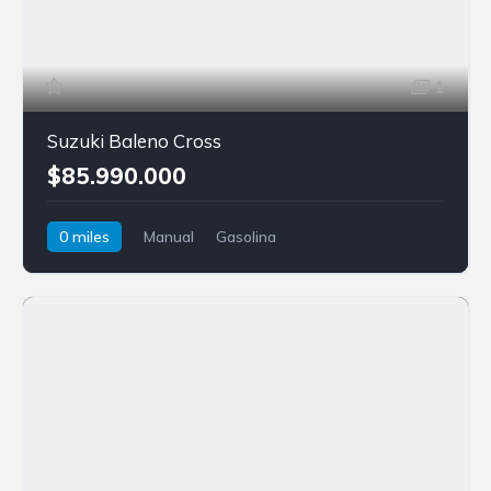
1
Suzuki Baleno Cross
$85.990.000
0 miles
Manual
Gasolina
Tracción delantera
Suzuki
Baleno Cross