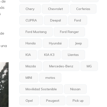
o de
más
Chery
Chevrolet
Corferias
s
CUPRA
Deepal
Ford
Ford Mustang
Ford Ranger
 de
Honda
Hyundai
Jeep
e una
KIA
KIA K3
Llantas
Mazda
Mercedes-Benz
MG
MINI
motos
Movilidad Sostenible
Nissan
Opel
Peugeot
Pick up