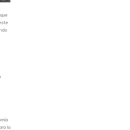
 que
 este
ando
n
omía
ra la