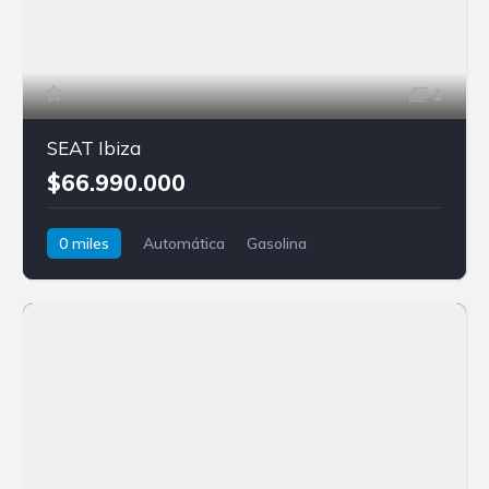
1
SEAT Ibiza
$66.990.000
0 miles
Automática
Gasolina
Tracción delantera
SEAT
Ibiza