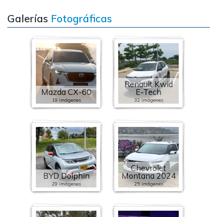
Galerías
Fotográficas
Renault Kwid
Mazda CX-60
E-Tech
19 imágenes
32 imágenes
Chevrolet
BYD Dolphin
Montana 2024
29 imágenes
25 imágenes