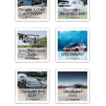
Nissan X-Trail
Mercedes-
e-POWER
Benz GLC 300
37 imágenes
9 imágenes
Jeep Renegade
Turbo
BYD Dolphin
16 imágenes
10 imágenes
Chevrolet Bolt
Mercedes-
EUV
AMG
26 imágenes
11 imágenes