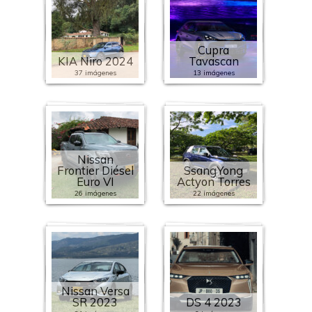
Cupra
KIA Niro 2024
Tavascan
37 imágenes
13 imágenes
Nissan
Frontier Diésel
SsangYong
Euro VI
Actyon Torres
26 imágenes
22 imágenes
Nissan Versa
SR 2023
DS 4 2023