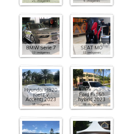
21 imágenes
6 imágenes
BMW Serie 7
SEAT MÓ
13 imágenes
11 imágenes
Hyundai HB20
(Getz y
Ford F-150
Accent) 2023
hybrid 2023
16 imágenes
39 imágenes