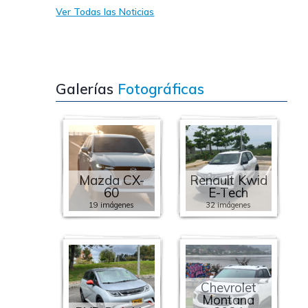
Ver Todas las Noticias
Galerías
Fotográficas
Mazda CX-
Renault Kwid
60
E-Tech
19 imágenes
32 imágenes
Chevrolet
Montana