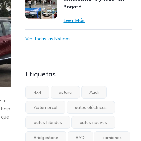
Bogotá
Leer Más
Ver Todas las Noticias
Etiquetas
4x4
astara
Audi
 su
Automercol
autos eléctricos
 baja
 que
autos híbridos
autos nuevos
Bridgestone
BYD
camiones