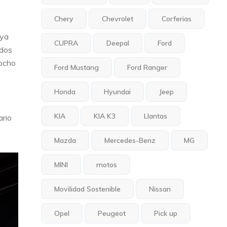
Chery
Chevrolet
Corferias
 ya
CUPRA
Deepal
Ford
odos
 ocho
Ford Mustang
Ford Ranger
Honda
Hyundai
Jeep
KIA
KIA K3
Llantas
ario
Mazda
Mercedes-Benz
MG
MINI
motos
Movilidad Sostenible
Nissan
Opel
Peugeot
Pick up