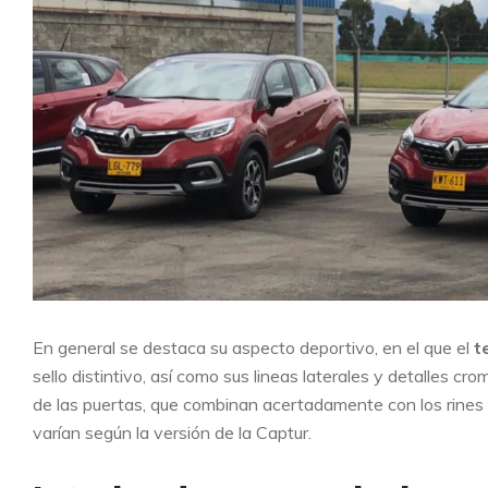
En general se destaca su aspecto deportivo, en el que el
te
sello distintivo, así como sus lineas laterales y detalles 
de las puertas, que combinan acertadamente con los rines
varían según la versión de la Captur.