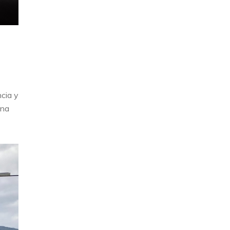
cia y
una