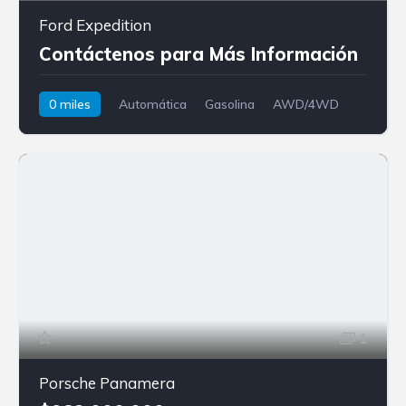
Ford Expedition
Contáctenos para Más Información
0 miles
Automática
Gasolina
AWD/4WD
Ford
Expedition
1
Porsche Panamera