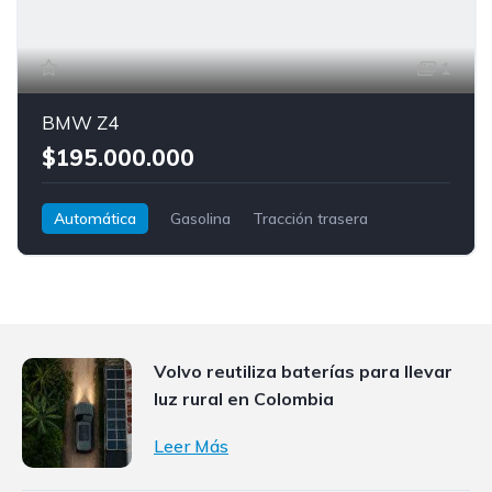
1
BMW Z4
$195.000.000
Automática
Gasolina
Tracción trasera
BMW
Z4
Volvo reutiliza baterías para llevar
luz rural en Colombia
Leer Más