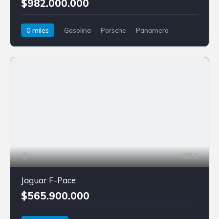
$982.000.000
0 miles
Gasolina
Porsche
Panamera
2
Jaguar F-Pace
$565.900.000