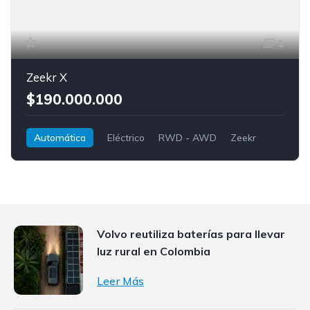
1
Zeekr X
$190.000.000
Automática
Eléctrico
RWD - AWD
Zeekr
Zeekr X
Volvo reutiliza baterías para llevar
luz rural en Colombia
Leer Más