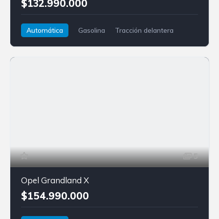
$132.990.000
Automática
Gasolina
Tracción delantera
Nissan
Qashqai
5
Opel Grandland X
$154.990.000