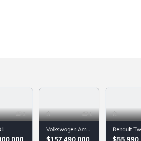
1
1
01
Volkswagen Amarok
Renault Tw
000.000
$157.490.000
$55.990