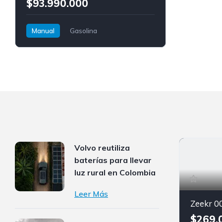
$93.990.000
Manual
Gasolina
Tracción delantera
Volkswagen
T-Cross
Volvo reutiliza
baterías para llevar
luz rural en Colombia
Leer Más
Zeekr 0
$269.