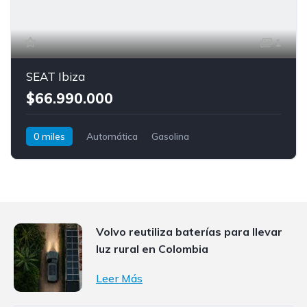
1
SEAT Ibiza
$66.990.000
0 miles
Automática
Gasolina
Tracción delantera
SEAT
Ibiza
Volvo reutiliza baterías para llevar
luz rural en Colombia
Leer Más