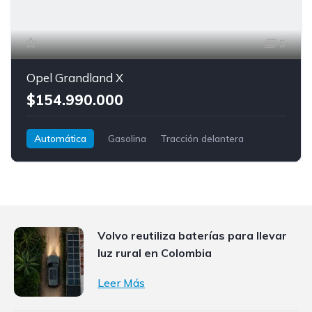
5
Opel Grandland X
$154.990.000
Automática
Gasolina
Tracción delantera
Opel
Grandland X
Volvo reutiliza baterías para llevar
luz rural en Colombia
Leer Más