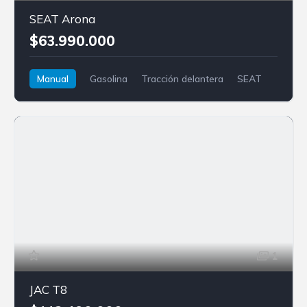
SEAT Arona
$63.990.000
Manual
Gasolina
Tracción delantera
SEAT
Arona
1
JAC T8