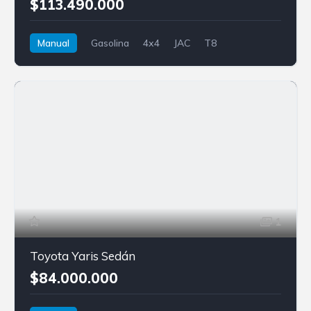
$113.490.000
Manual
Gasolina
4x4
JAC
T8
1
Toyota Yaris Sedán
$84.000.000