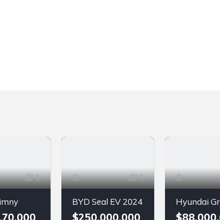
1
5
Jimny
BYD Seal EV 2024
170.000
$250.000.000
$88.000