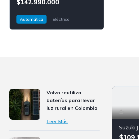
$142.990.000
Automática
Eléctrico
Tracción delantera
Nissan
Leaf
Volvo reutiliza
baterías para llevar
luz rural en Colombia
Leer Más
Suzuki 
$109.