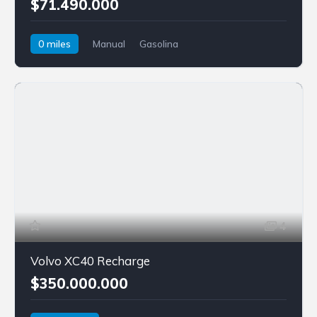
$71.490.000
0 miles
Manual
Gasolina
Tracción delantera
Honda
WR-V
4
Volvo XC40 Recharge
$350.000.000