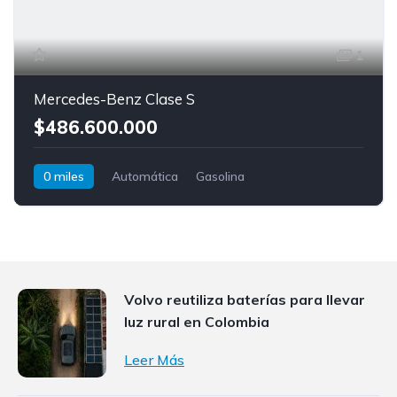
1
Mercedes-Benz Clase S
$486.600.000
0 miles
Automática
Gasolina
Tracción trasera
Mercedes-Benz
Clase S
Volvo reutiliza baterías para llevar
luz rural en Colombia
Leer Más