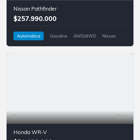
Nissan Pathfinder
$257.990.000
Automática
Gasolina
AWD/4WD
Nissan
Pathfinder
1
Honda WR-V