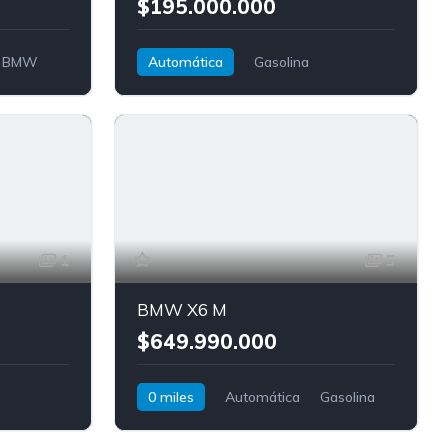
$195.000.000
BMW
Automática
Gasolina
Tracción trasera
BMW
Z4
1
5
BMW X6 M
$649.990.000
0 miles
Automática
Gasolina
AWD/4WD
BMW
X6