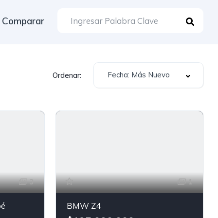
Comparar
Fecha: Más Nuevo
Ordenar:
3
1
pé
BMW Z4