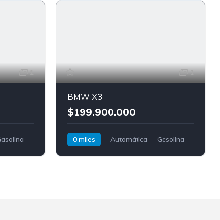
1
1
BMW X3
$199.900.000
asolina
0 miles
Automática
Gasolina
AWD/4WD
BMW
X3