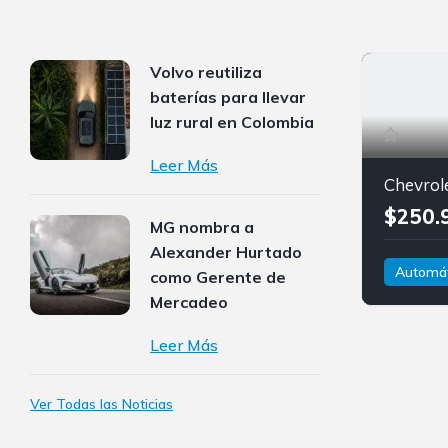
Volvo reutiliza
baterías para llevar
luz rural en Colombia
Leer Más
Chevrol
$250.
MG nombra a
Alexander Hurtado
Automát
como Gerente de
Gasolina
Mercadeo
Chevrolet
Leer Más
Camaro
Ver Todas las Noticias