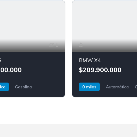
1
5
BMW X4
900.000
$209.900.000
ica
Gasolina
0 miles
Automática
G
D
BMW
X5
AWD/4WD
BMW
X4