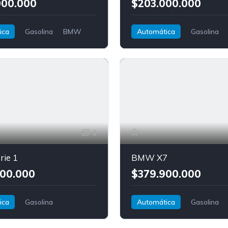
000.000
$203.000.000
ica
Gasolina
BMW
Automática
Gasolina
Serie 4 Gran Coupé
1
ie 1
BMW X7
00.000
$379.900.000
ica
Gasolina
Automática
Gasolina
elantera
BMW
AWD/4WD
BMW
X7