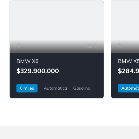
Serie 1
1
BMW X6
BMW X
$329.900.000
$284.
0 miles
Automática
Gasolina
Automát
AWD/4WD
BMW
X6
AWD/4W