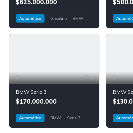
$625.000.000
$500.
Automática
Gasolina
BMW
Automát
M5
M4
1
BMW Serie 3
BMW Ser
$170.000.000
$130.0
Automática
BMW
Serie 3
Automát
Tracción d