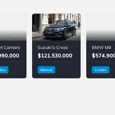
1
1
et Camaro
Suzuki S-Cross
BMW M8
990.000
$121.530.000
$574.90
ica
Manual
0 miles
Gasolina
Automática
Tracción delantera
Gasolina
B
Suzuki
S-Cross
M8