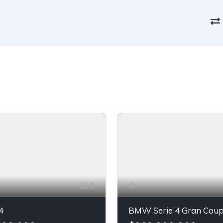
5
4
BMW Serie 4 Gran Cou